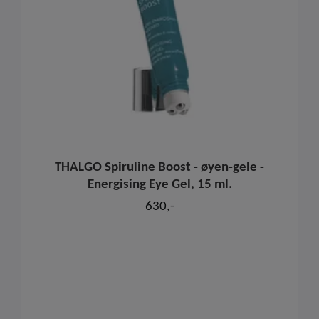
THALGO Spiruline Boost - øyen-gele -
Energising Eye Gel, 15 ml.
630,-