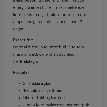
livløs, og som trenger mer glød, fukt og
energi. Kremen har en myk, smeltende
konsistens som gir huden komfort, mens
ampullene gir en intensiv boost over 7
dager.
Passer for:
Normal til tørr hud, trøtt hud, hud som
mangler glød, og hud med synlige
tretthetstegn.
Fordeler:
Gir friskere glød
Revitaliserer trøtt hud
Tilfører fukt og komfort
Huden føles mykere og mer energisk