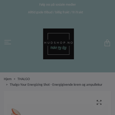
Følg oss på sosiale medier
Alltid gode tilbud / billig frakt / fri frakt
0
Hjem
THALGO
Thalgo Your Energizing Shot - Energigivende krem og ampullekur