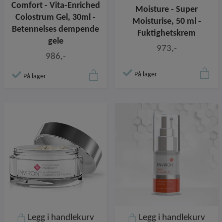
Comfort - Vita-Enriched
Moisture - Super
Colostrum Gel, 30ml -
Moisturise, 50 ml -
Betennelses dempende
Fuktighetskrem
gele
973,-
986,-
På lager
På lager
Legg i handlekurv
Legg i handlekurv