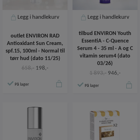
Legg i handlekurv
Legg i handlekurv
tilbud ENVIRON Youth
outlet ENVIRON RAD
EssentiA - C-Quence
Antioxidant Sun Cream,
Serum 4 - 35 ml - A og C
spf.15, 100ml - Normal til
vitamin serum4 (dato
tørr hud (dato 11/25)
03/26)
658,-
198,-
1 893,-
946,-
På lager
På lager