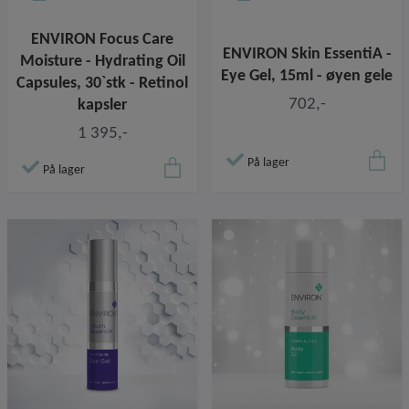
ENVIRON Focus Care
ENVIRON Skin EssentiA -
Moisture - Hydrating Oil
Eye Gel, 15ml - øyen gele
Capsules, 30`stk - Retinol
702,-
kapsler
1 395,-
På lager
På lager