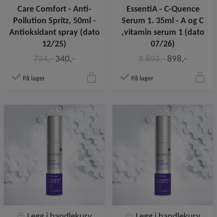
Care Comfort - Anti-
EssentiA - C-Quence
Pollution Spritz, 50ml -
Serum 1. 35ml - A og C
Antioksidant spray (dato
,vitamin serum 1 (dato
12/25)
07/26)
734,-
340,-
1 803,-
898,-
På lager
På lager
Legg i handlekurv
Legg i handlekurv