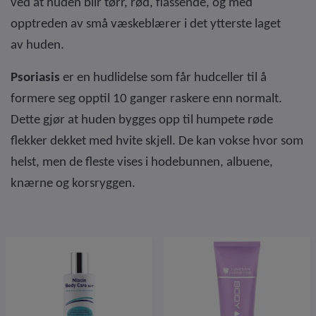
ved at
huden blir tørr, rød, flassende, og med
opptreden av små væskeblærer i det ytterste laget
av
huden.
Psoriasis
er en hudlidelse som får hudceller til å
formere seg opptil 10 ganger raskere enn normalt.
Dette gjør at huden bygges opp til humpete røde
flekker dekket med hvite skjell. De kan vokse hvor som
helst, men de fleste vises i hodebunnen, albuene,
knærne og korsryggen.