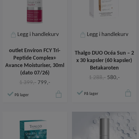
Legg i handlekurv
Legg i handlekurv
outlet Environ FCY Tri-
Thalgo DUO Océa Sun – 2
Peptide Complex+
x 30 kapsler (60 kapsler)
Avance Moisturiser, 30ml
Betakaroten
(dato 07/26)
1 288,-
580,-
1 399,-
799,-
På lager
På lager