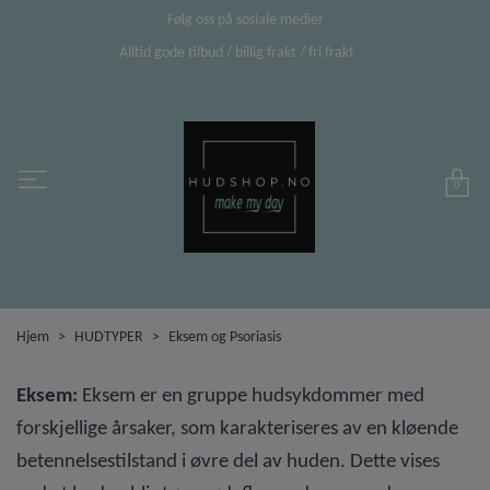
Følg oss på sosiale medier
Alltid gode tilbud / billig frakt / fri frakt
0
Hjem
HUDTYPER
Eksem og Psoriasis
Eksem:
Eksem er en gruppe hudsykdommer med
forskjellige årsaker, som karakteriseres av en kløende
betennelsestilstand i øvre del av huden
. Dette vises