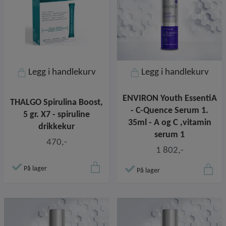
Legg i handlekurv
Legg i handlekurv
ENVIRON Youth EssentiA
THALGO Spirulina Boost,
- C-Quence Serum 1.
5 gr. X7 - spiruline
35ml - A og C ,vitamin
drikkekur
serum 1
470,-
1 802,-
På lager
På lager