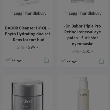
Legg i handlekurv
Legg i handlekurv
-Dr. Babor Triple Pro
BABOR Cleanser HY-OL +
Retinol renewal eye
Phyto Hydrating duo set
patch - 5 stk stor
- Rens for tørr hud
øyenmaske
588,-
399,-
705,-
500,-
På lager
På lager