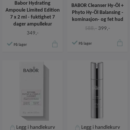
Babor Hydrating
BABOR Cleanser Hy-Öl +
Ampoule Limited Edition
Phyto Hy-Öl Balansing -
7 x 2 ml - fuktighet 7
kominasjon- og fet hud
dager ampullekur
588,-
399,-
349,-
På lager
På lager
Legg i handlekurv
Legg i handlekurv