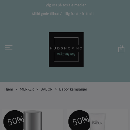
Følg oss på sosiale medier
Alltid gode tilbud / billig frakt / fri frakt
0
Hjem
MERKER
BABOR
Babor kampanjer