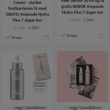
Filler Serum 30 ml og få
Cream - styrker
gratis BABOR Ampoule
hudbarrieren få med
Hydra Plus 7 dager kur
GRATIS Ampoule Hydra
1 439,-
1 064,-
Plus 7 dager kur
2 129,-
1 689,-
På lager
På lager
Legg i handlekurv
Legg i handlekurv