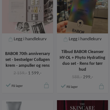
Legg i handlekurv
Legg i handlekurv
Tilbud BABOR Cleanser
BABOR 70th anniversary
HY-OL + Phyto Hydrating
set - bestselger Collagen
duo set - Rens for tørr
krem - ampuller og rens
hud
2 159,-
1 599,-
588,-
299,-
På lager
På lager