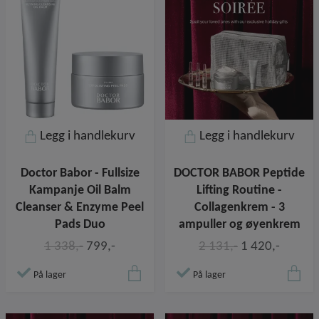
Legg i handlekurv
Legg i handlekurv
Doctor Babor - Fullsize
DOCTOR BABOR Peptide
Kampanje Oil Balm
Lifting Routine -
Cleanser & Enzyme Peel
Collagenkrem - 3
Pads Duo
ampuller og øyenkrem
1 338,-
799,-
2 131,-
1 420,-
På lager
På lager