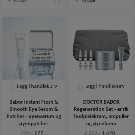
På lager
På lager
Legg i handlekurv
Legg i handlekurv
Babor Instant Fresh &
DOCTOR BABOR
Smooth Eye Serum &
Regeneration Set - er rik
Patches - øyenserum og
hudpleiekrem, ampuller
øyenpatcher
og øyenkrem
799,-
599,-
2 233,-
1 490,-