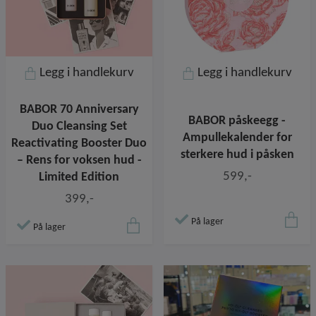
Legg i handlekurv
Legg i handlekurv
BABOR 70 Anniversary
BABOR påskeegg -
Duo Cleansing Set
Ampullekalender for
Reactivating Booster Duo
sterkere hud i påsken
– Rens for voksen hud -
599,-
Limited Edition
399,-
På lager
På lager