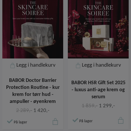
Legg i handlekurv
Legg i handlekurv
BABOR Doctor Barrier
BABOR HSR Gift Set 2025
Protection Routine - kur
- luxus anti-age krem og
krem for tørr hud -
serum
ampuller - øyenkrem
1 859,-
1 299,-
2 289,-
1 420,-
På lager
På lager