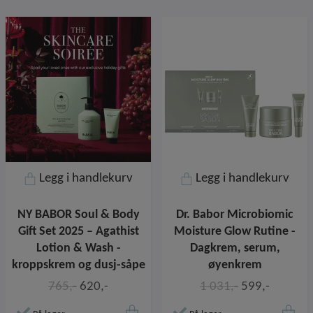
Legg i handlekurv
Legg i handlekurv
NY BABOR Soul & Body
Dr. Babor Microbiomic
Gift Set 2025 – Agathist
Moisture Glow Rutine -
Lotion & Wash -
Dagkrem, serum,
kroppskrem og dusj-såpe
øyenkrem
765,-
620,-
1 031,-
599,-