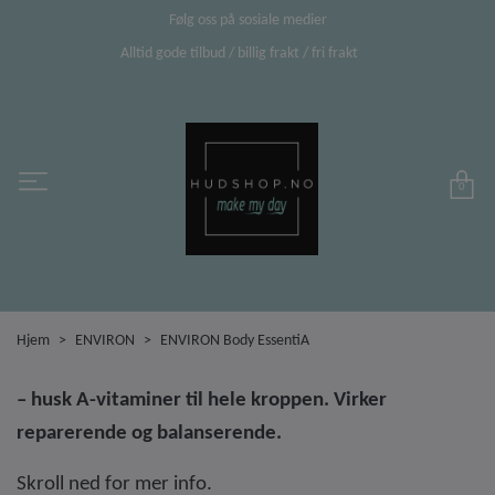
Følg oss på sosiale medier
Alltid gode tilbud / billig frakt / fri frakt
0
Hjem
ENVIRON
ENVIRON Body EssentiA
– husk A-vitaminer til hele kroppen. Virker
reparerende og balanserende.
Skroll ned for mer info.