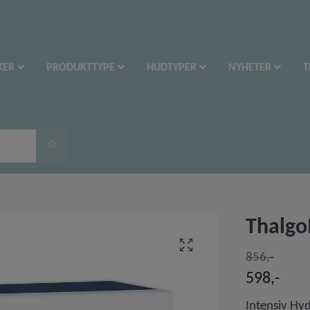
KER
PRODUKTTYPE
HUDTYPER
NYHETER
T
Thalgo
856,-
598,-
Intensiv Hy