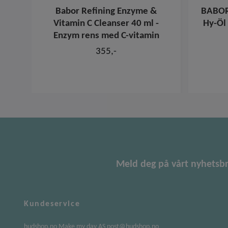
Babor Refining Enzyme &
BABOR 
Vitamin C Cleanser 40 ml -
Hy-Öl 
Enzym rens med C-vitamin
355,-
Meld deg på vårt nyhetsb
Kundeservice
hudshop.no Make my day AS
post@hudshop.no