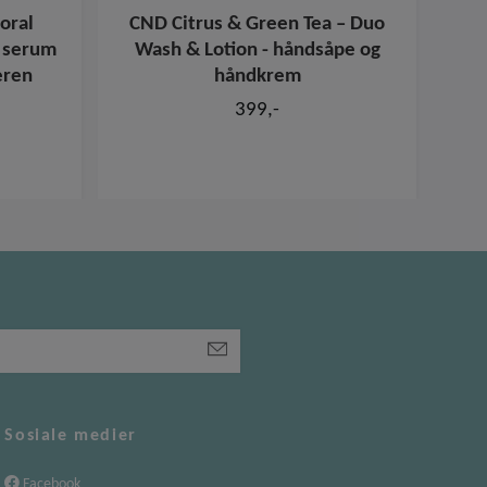
oral
CND Citrus & Green Tea – Duo
k serum
Wash & Lotion - håndsåpe og
eren
håndkrem
399,-
Sosiale medier
Facebook