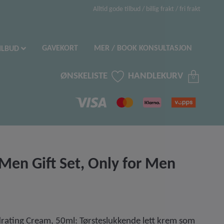
Alltid gode tilbud / billig frakt / fri frakt
GAVEKORT
MER / BOOK KONSULTASJON
ILBUD
ØNSKELISTE
HANDLEKURV
0
Men Gift Set, Only for Men
drating Cream, 50ml: Tørsteslukkende lett krem som