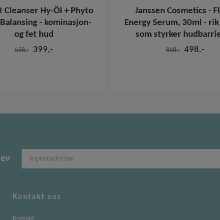
Cleanser Hy-Öl + Phyto
Janssen Cosmetics - Fl
Balansing - kominasjon-
Energy Serum, 30ml - ri
og fet hud
som styrker hudbarri
399,-
498,-
588,-
898,-
rev
Kontakt oss
Kontakt