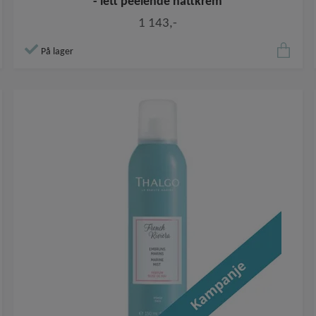
- lett peelende nattkrem
1 143,-
På lager