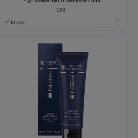
- gir masse fukt til dehydrert hud
160,-
På lager