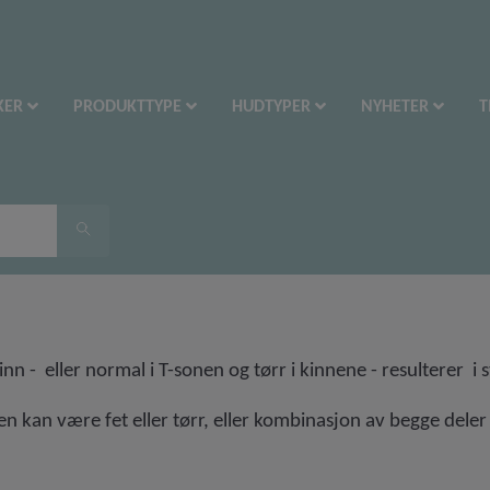
KER
PRODUKTTYPE
HUDTYPER
NYHETER
T
kinn - eller normal i T-sonen og tørr i kinnene - resulterer 
n kan være fet eller tørr, eller kombinasjon av begge dele