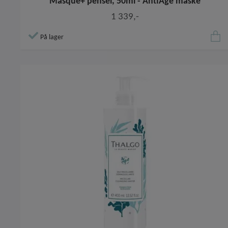
Masque+ pensel, 50ml - AntiAge maske
1 339,-
På lager