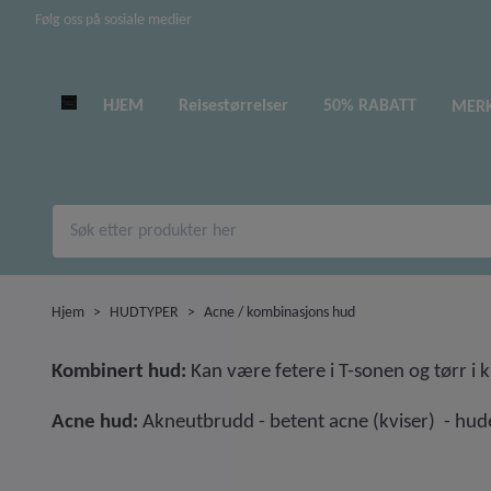
Følg oss på sosiale medier
HJEM
Reisestørrelser
50% RABATT
MER
Hjem
HUDTYPER
Acne / kombinasjons hud
Kombinert hud:
Kan være fetere i T-sonen og tørr i 
Acne hud:
Akneutbrudd - betent acne (kviser) - hude