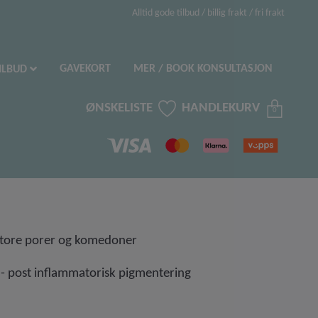
Alltid gode tilbud / billig frakt / fri frakt
GAVEKORT
MER / BOOK KONSULTASJON
ILBUD
ØNSKELISTE
HANDLEKURV
0
i store porer og komedoner
r - post inflammatorisk pigmentering