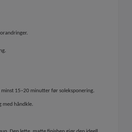
forandringer.
ng.
té minst 15–20 minutter før soleksponering.
ing med håndkle.
up. Den lette, matte finishen gjør den ideell