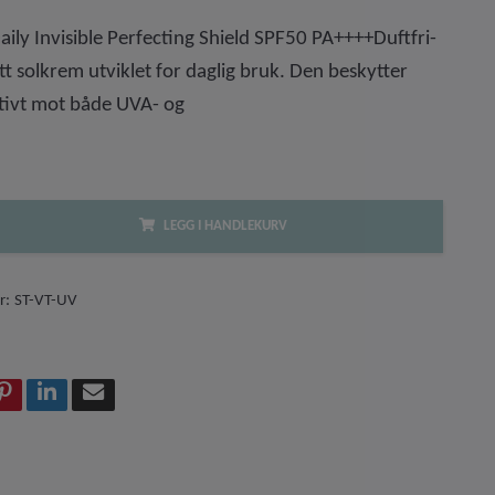
ily Invisible Perfecting Shield SPF50 PA++++Duftfri-
ett solkrem utviklet for daglig bruk. Den beskytter
tivt mot både UVA- og
LEGG I HANDLEKURV
r:
ST-VT-UV