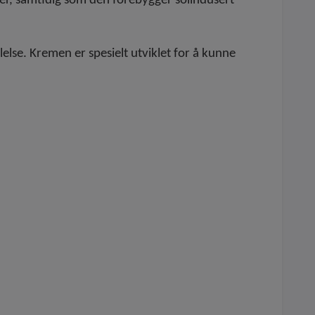
ler, samtidig som den forebygger solindusert
lelse. Kremen er spesielt utviklet for å kunne