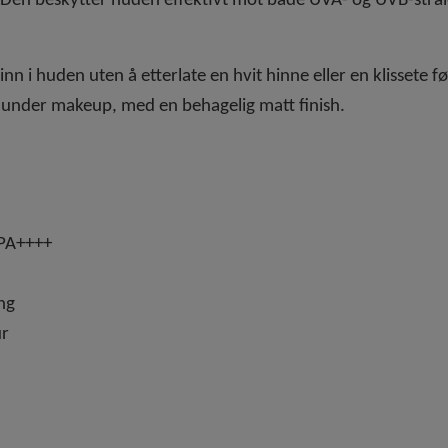
uk. Den beskytter huden effektivt mot både UVA- og UVB-strå
nn i huden uten å etterlate en hvit hinne eller en klissete fø
g under makeup, med en behagelig matt finish.
 PA++++
ing
ur