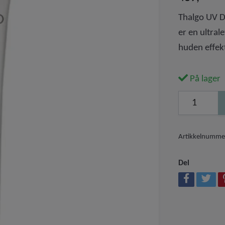
Thalgo UV Da
er en ultral
huden effek
På lager
Artikkelnumme
Del