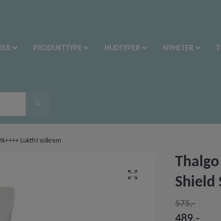
KER
PRODUKTTYPE
HUDTYPER
NYHETER
T
 PA++++ Luktfri solkrem
Thalgo 
Shield
575,-
489,-