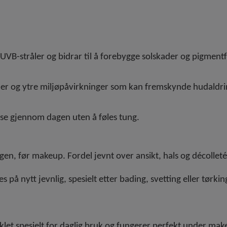
 UVB-stråler og bidrar til å forebygge solskader og pigment
kaler og ytre miljøpåvirkninger som kan fremskynde hudaldri
nse gjennom dagen uten å føles tung.
gen, før makeup. Fordel jevnt over ansikt, hals og décolle
 på nytt jevnlig, spesielt etter bading, svetting eller tørk
klet spesielt for daglig bruk og fungerer perfekt under make