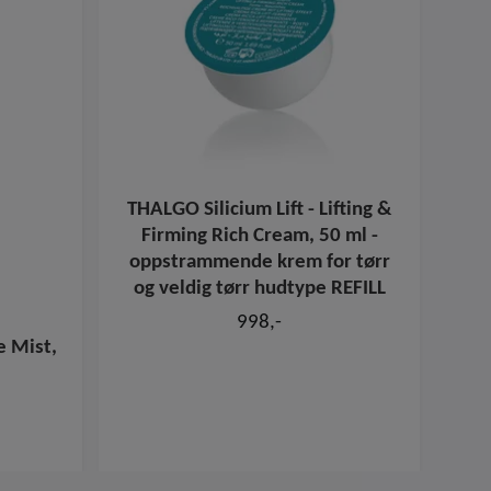
THALGO Silicium Lift - Lifting &
Tha
Firming Rich Cream, 50 ml -
oppstrammende krem for tørr
og veldig tørr hudtype REFILL
998,-
 Mist,