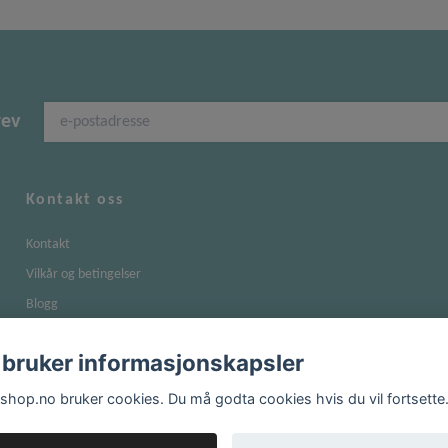
rev
Kontakt oss
Kontakt
Vilkår og betingelser
Blogg
Om kjøp og returer
 bruker informasjonskapsler
Personvernerklæring
shop.no bruker cookies. Du må godta cookies hvis du vil fortsette