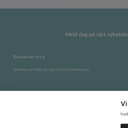
Meld deg på vårt nyhetsb
Kundeservice
hudshop.no Make my day AS
post@hudshop.no
Vi
hud