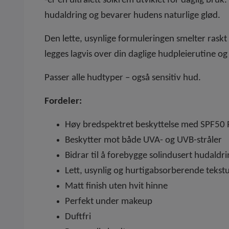
-er en ultralett solkrem utviklet for daglig br
hudaldring og bevarer hudens naturlige glød.
Den lette, usynlige formuleringen smelter raskt i
legges lagvis over din daglige hudpleierutine o
Passer alle hudtyper – også sensitiv hud.
Fordeler:
Høy bredspektret beskyttelse med SPF50
Beskytter mot både UVA- og UVB-stråler
Bidrar til å forebygge solindusert hudaldr
Lett, usynlig og hurtigabsorberende tekst
Matt finish uten hvit hinne
Perfekt under makeup
Duftfri