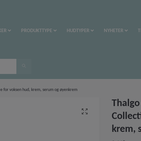
KER
PRODUKTTYPE
HUDTYPER
NYHETER
T
mate for voksen hud, krem, serum og øyenkrem
Thalgo 
Collect
krem, 