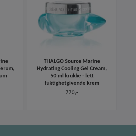
ine
THALGO Source Marine
THA
Serum,
Hydrating Cooling Gel Cream,
rum
50 ml krukke - lett
op
fuktighetgivende krem
770,-