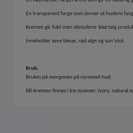
En fløyelsmyk, farget krem som gir en naturlig g
En transparent farge som jevner ut hudens far
Kremen gir fukt men stimulerer ikke talg produ
Inneholder seve bleue, rød alge og sun´ytol.
Bruk:
Brukes på morgenen på nyrenset hud.
BB-kremen finnes i tre nyanser; ivory, natural 