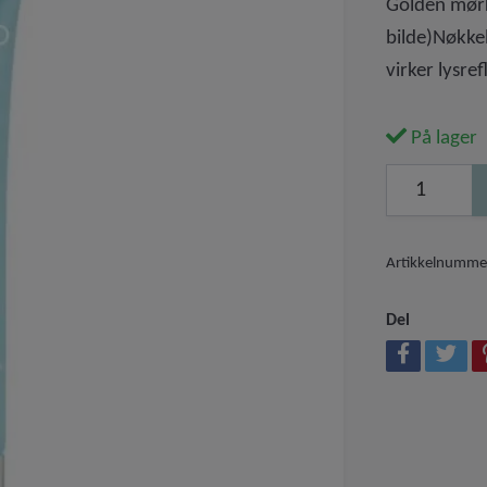
Golden mørk
bilde)Nøkkel
virker lysre
På lager
Artikkelnumme
Del