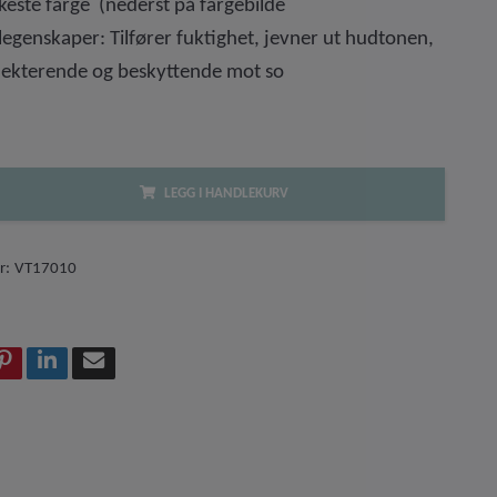
este farge (nederst på fargebilde
egenskaper: Tilfører fuktighet, jevner ut hudtonen,
flekterende og beskyttende mot so
LEGG I HANDLEKURV
r:
VT17010