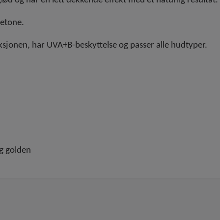
lød og har en lett dekkende effekt med et naturlig resultat.
getone.
ksjonen, har UVA+B-beskyttelse og passer alle hudtyper.
og golden