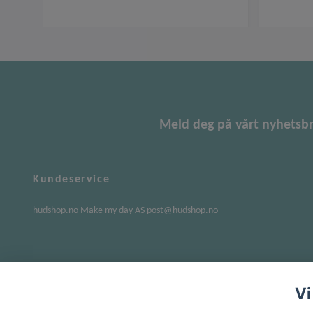
Meld deg på vårt nyhetsb
Kundeservice
hudshop.no Make my day AS
post@hudshop.no
Vi