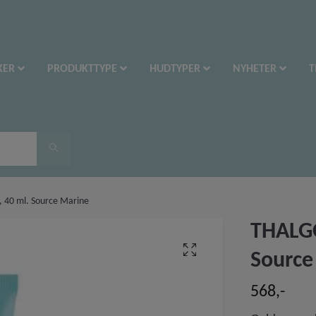
KER
PRODUKTTYPE
HUDTYPER
NYHETER
T
 40 ml. Source Marine
THALGO
Source
568,-