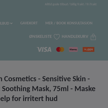
Alltid gode tilbud / billig frakt / fri frakt
GAVEKORT
MER / BOOK KONSULTASJON
ILBUD
ØNSKELISTE
HANDLEKURV
0
 Cosmetics - Sensitive Skin -
t Soothing Mask, 75ml - Maske
elp for irritert hud