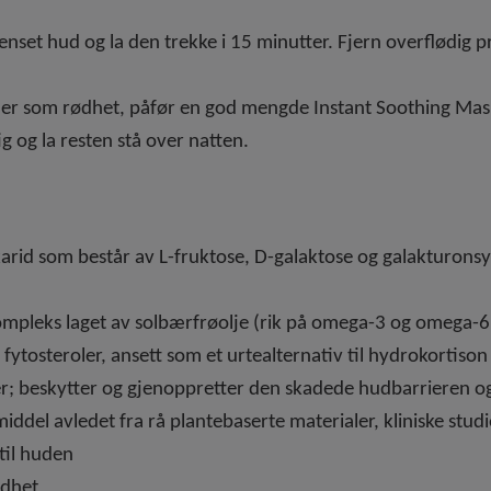
enset hud og la den trekke i 15 minutter. Fjern overflødig
r som rødhet, påfør en god mengde Instant Soothing Mask og
g og la resten stå over natten.
rid som består av L-fruktose, D-galaktose og galakturonsy
ompleks laget av solbærfrøolje (rik på omega-3 og omega-6 
 fytosteroler, ansett som et urtealternativ til hydrokortis
yrer; beskytter og gjenoppretter den skadede hudbarrieren o
iddel avledet fra rå plantebaserte materialer, kliniske studie
til huden
ødhet