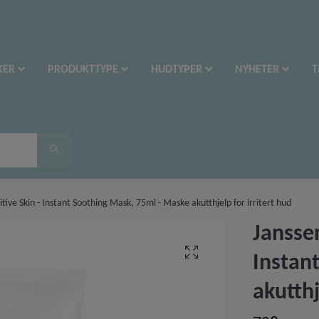
KER
PRODUKTTYPE
HUDTYPER
NYHETER
T
itive Skin - Instant Soothing Mask, 75ml - Maske akutthjelp for irritert hud
Janssen
Instan
akutthj