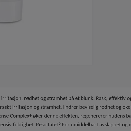
rritasjon, rødhet og stramhet på et blunk. Rask, effektiv o
raskt irritasjon og stramhet, lindrer beviselig rødhet og øk
ense Complex+ øker denne effekten, regenererer hudens ba
tensiv fuktighet. Resultatet? For umiddelbart avslappet og m