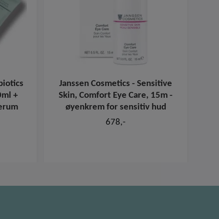
iotics
Janssen Cosmetics - Sensitive
Jan
0ml +
Skin, Comfort Eye Care, 15m -
Ski
serum
øyenkrem for sensitiv hud
678,-