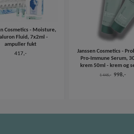
n Cosmetics - Moisture,
aluron Fluid, 7x2ml -
ampuller fukt
Janssen Cosmetics - Prob
417,-
Pro-Immune Serum, 3
krem 50ml - krem og 
998,-
1 446,-