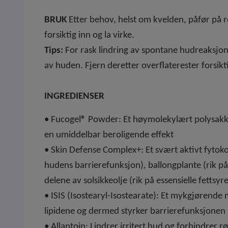
BRUK
Etter behov, helst om kvelden, påfør på r
forsiktig inn og la virke.
Tips:
For rask lindring av spontane hudreaksjone
av huden. Fjern deretter overflaterester forsikti
INGREDIENSER
• Fucogel® Powder: Et høymolekylært polysakka
en umiddelbar beroligende effekt
• Skin Defense Complex+: Et svært aktivt fytok
hudens barrierefunksjon), ballongplante (rik på
delene av solsikkeolje (rik på essensielle fetts
• ISIS (Isostearyl-Isostearate): Et mykgjørende m
lipidene og dermed styrker barrierefunksjonen 
• Allantoin: Lindrer irritert hud og forhindrer r