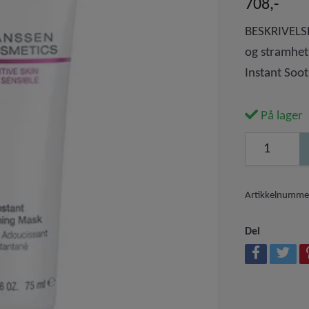
708,-
BESKRIVELSE
og stramhet 
Instant Soo
På lager
Artikkelnumme
Del