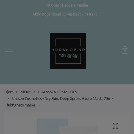
Følg oss på sosiale medier
Alltid gode tilbud / billig frakt / fri frakt
0
Hjem
MERKER
JANSSEN COSMETICS
Janssen Cosmetics - Dry Skin, Deep Xpress Hydro Mask, 75m -
fuktighets maske