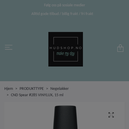
Følg oss på sosiale medier
Alltid gode tilbud / billig frakt / fri frakt
0
Hjem
PRODUKTTYPE
Negelakker
CND Spear #285 VINYLUX, 15 ml