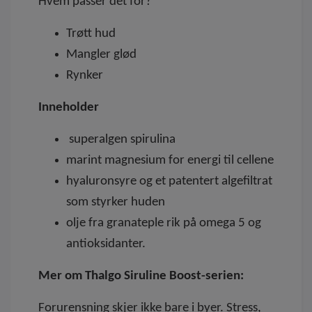
Hvem passer det for?
Trøtt hud
Mangler glød
Rynker
Inneholder
superalgen spirulina
marint magnesium for energi til cellene
hyaluronsyre og et patentert algefiltrat
som styrker huden
olje fra granateple rik på omega 5 og
antioksidanter.
Mer om Thalgo Siruline Boost-serien:
Forurensning skjer ikke bare i byer. Stress,