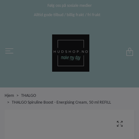
Følg oss på sosiale medier
Alltid gode tilbud / billig frakt / fri frakt
0
Hjem
THALGO
THALGO Spiruline Boost - Energising Cream, 50 ml REFILL