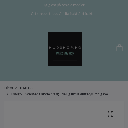
Følg oss på sosiale medier
Alltid gode tilbud / billig frakt / fri frakt
0
Hjem
THALGO
Thalgo – Scented Candle 180g - deilig luxus duftelys - fin gave