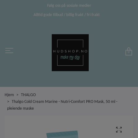
Følg oss på sosiale medier
Alltid gode tilbud / billig frakt / fri frakt
0
Hjem
THALGO
Thalgo Cold Cream Marine - Nutri-Comfort PRO Mask, 50 ml -
pleiende maske