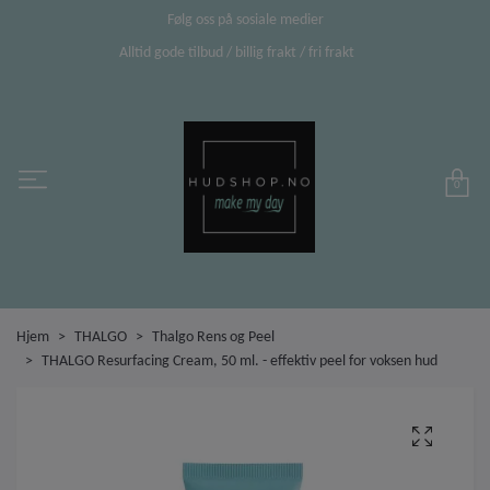
Følg oss på sosiale medier
Alltid gode tilbud / billig frakt / fri frakt
0
Hjem
THALGO
Thalgo Rens og Peel
THALGO Resurfacing Cream, 50 ml. - effektiv peel for voksen hud