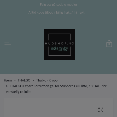
Følg oss på sosiale medier
Alltid gode tilbud / billig frakt / fri frakt
0
Hjem
THALGO
Thalgo - Kropp
THALGO Expert Correction gel for Stubborn Cellulitte, 150 ml. - for
vanskelig cellulitt