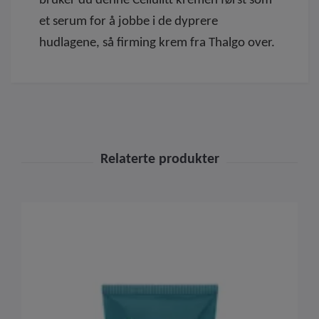
bruker du denne Cellulitt kremen først som
et serum for å jobbe i de dyprere
hudlagene, så firming krem fra Thalgo over.