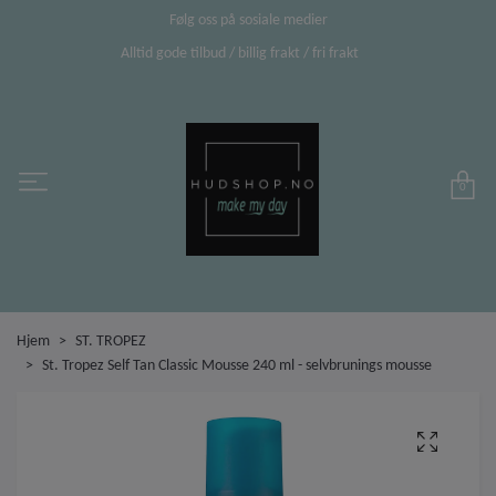
Følg oss på sosiale medier
Alltid gode tilbud / billig frakt / fri frakt
0
Hjem
ST. TROPEZ
St. Tropez Self Tan Classic Mousse 240 ml - selvbrunings mousse