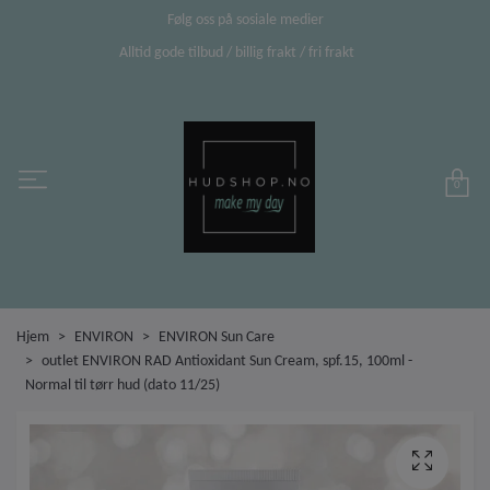
Følg oss på sosiale medier
Alltid gode tilbud / billig frakt / fri frakt
0
Hjem
ENVIRON
ENVIRON Sun Care
outlet ENVIRON RAD Antioxidant Sun Cream, spf.15, 100ml -
Normal til tørr hud (dato 11/25)