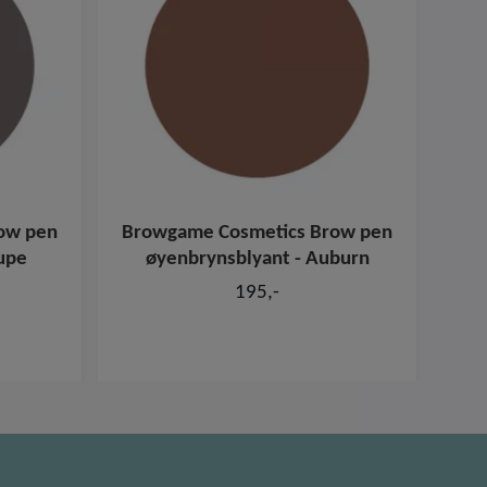
ow pen
Browgame Cosmetics Brow pen
Bro
upe
øyenbrynsblyant - Auburn
ø
195,-