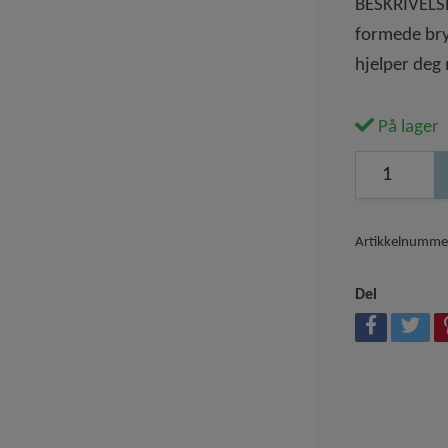
BESKRIVELSE
formede bryn
hjelper deg
På lager
Artikkelnumme
Del