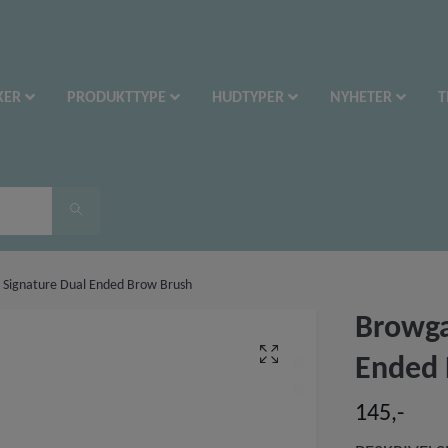
KER
PRODUKTTYPE
HUDTYPER
NYHETER
T
Signature Dual Ended Brow Brush
Browga
Ended 
145,-