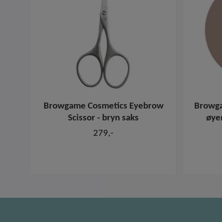
Browgame Cosmetics Eyebrow
Browga
Scissor - bryn saks
øye
279,-