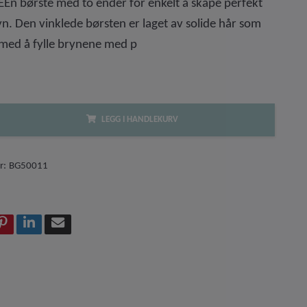
En børste med to ender for enkelt å skape perfekt
. Den vinklede børsten er laget av solide hår som
 med å fylle brynene med p
LEGG I HANDLEKURV
r:
BG50011