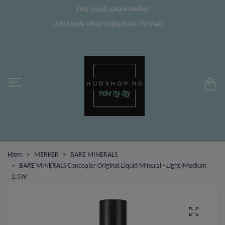
Følg oss på sosiale medier
Alltid gode tilbud / billig frakt / fri frakt
0
Hjem
MERKER
BARE MINERALS
BARE MINERALS Concealer Original Liquid Mineral - Light/Medium
2.5W