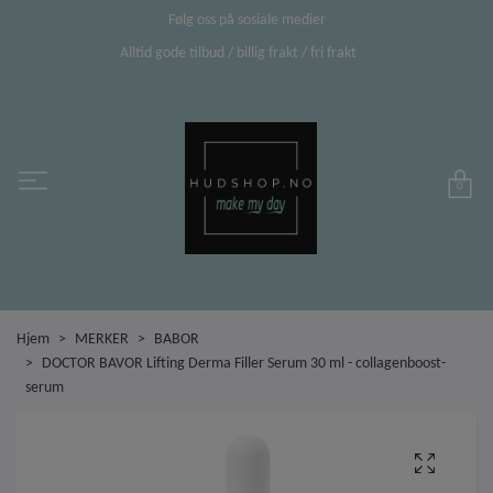
Følg oss på sosiale medier
Alltid gode tilbud / billig frakt / fri frakt
0
Hjem
MERKER
BABOR
DOCTOR BAVOR Lifting Derma Filler Serum 30 ml - collagenboost-
serum