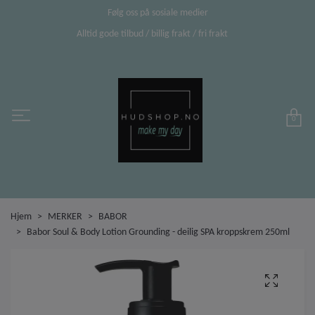
Følg oss på sosiale medier
Alltid gode tilbud / billig frakt / fri frakt
0
Hjem
MERKER
BABOR
Babor Soul & Body Lotion Grounding - deilig SPA kroppskrem 250ml