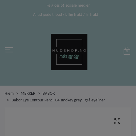
Følg oss på sosiale medier
Alltid gode tilbud / billig frakt / fri frakt
0
Hjem
MERKER
BABOR
Babor Eye Contour Pencil 04 smokey grey - grå eyeliner