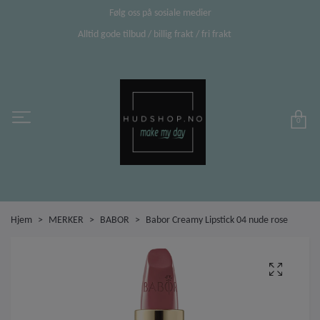
Følg oss på sosiale medier
Alltid gode tilbud / billig frakt / fri frakt
0
Hjem
MERKER
BABOR
Babor Creamy Lipstick 04 nude rose