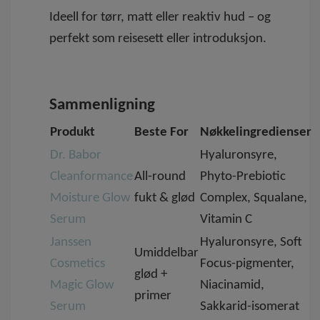
Ideell for tørr, matt eller reaktiv hud – og
perfekt som reisesett eller introduksjon.
Sammenligning
Produkt
Beste For
Nøkkelingredienser
Dr. Babor
Hyaluronsyre,
Cleanformance
All-round
Phyto-Prebiotic
Moisture Glow
fukt & glød
Complex, Squalane,
Serum
Vitamin C
Janssen
Hyaluronsyre, Soft
Umiddelbar
Cosmetics
Focus-pigmenter,
glød +
Magic Glow
Niacinamid,
primer
Serum
Sakkarid-isomerat