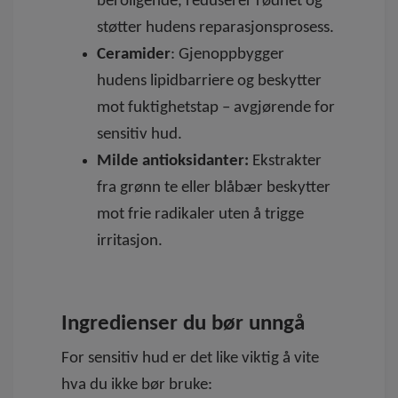
beroligende, reduserer rødhet og
støtter hudens reparasjonsprosess.
Ceramider
:
Gjenoppbygger
hudens lipidbarriere og beskytter
mot fuktighetstap – avgjørende for
sensitiv hud.
Milde antioksidanter:
Ekstrakter
fra grønn te eller blåbær beskytter
mot frie radikaler uten å trigge
irritasjon.
Ingredienser du bør unngå
For sensitiv hud er det like viktig å vite
hva du ikke
bør bruke: