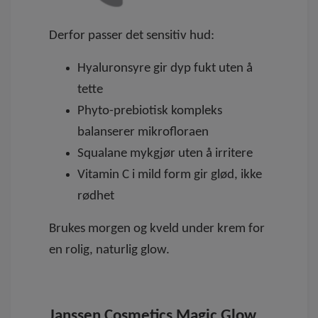
Derfor passer det sensitiv hud:
Hyaluronsyre gir dyp fukt uten å
tette
Phyto-prebiotisk kompleks
balanserer mikrofloraen
Squalane mykgjør uten å irritere
Vitamin C i mild form gir glød, ikke
rødhet
Brukes morgen og kveld under krem for
en rolig, naturlig glow.
Janssen Cosmetics Magic Glow