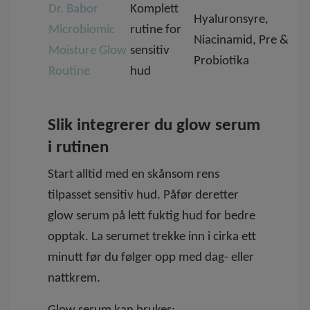
Dr. Babor
Komplett
Hyaluronsyre,
Microbiomic
rutine for
Niacinamid, Pre &
Moisture Glow
sensitiv
Probiotika
Routine
hud
Slik integrerer du glow serum
i rutinen
Start alltid med en skånsom rens
tilpasset sensitiv hud. Påfør deretter
glow serum på lett fuktig hud for bedre
opptak. La serumet trekke inn i cirka ett
minutt før du følger opp med dag- eller
nattkrem.