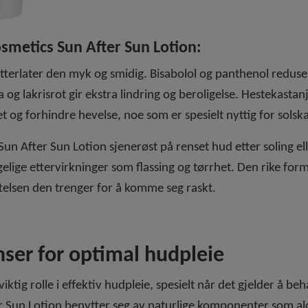
smetics Sun After Sun Lotion:
tterlater den myk og smidig. Bisabolol og panthenol redus
g lakrisrot gir ekstra lindring og beroligelse. Hestekastanje
 og forhindre hevelse, noe som er spesielt nyttig for solsk
un After Sun Lotion sjenerøst på renset hud etter soling ell
ige ettervirkninger som flassing og tørrhet. Den rike form
elsen den trenger for å komme seg raskt.
nser for optimal hudpleie
 viktig rolle i effektiv hudpleie, spesielt når det gjelder å 
 Sun Lotion benytter seg av naturlige komponenter som aloe