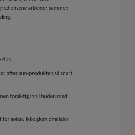
 ingrediensene arbeider sammen
oling.
 tips:
før after sun-produkten så snart
onen forsiktig inn i huden med
 for solen. Ikke glem områder