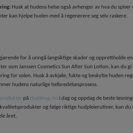
ring:
Husk at hudens helse også avhenger av hva du spiser og
nter kan hjelpe huden med å regenerere seg selv raskere.
gjørende for å unngå langsiktige skader og opprettholde en
kter som Janssen Cosmetics Sun After Sun Lotion, kan du g
ring for solen. Husk å avkjøle, fukte og beskytte huden rege
mmer hudens naturlige helbredelsesprosess.
-produkter
på
Hudshop.no
i dag og oppdag de beste løsninge
kvalitetsprodukter og følge riktige hudpleierutiner, kan du 
le året.