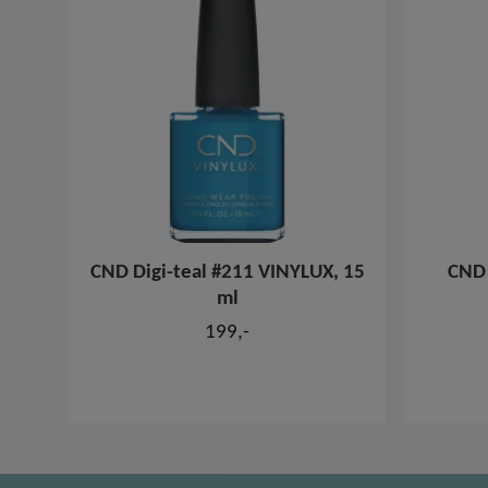
CND Digi-teal #211 VINYLUX, 15
CND 
ml
199,-