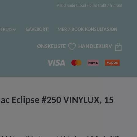
Alltid gode tilbud / billig frakt / fri frakt
GAVEKORT
MER / BOOK KONSULTASJON
ILBUD
ØNSKELISTE
HANDLEKURV
0
lac Eclipse #250 VINYLUX, 15