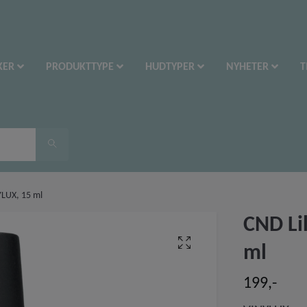
KER
PRODUKTTYPE
HUDTYPER
NYHETER
T
YLUX, 15 ml
CND Li
ml
199,-