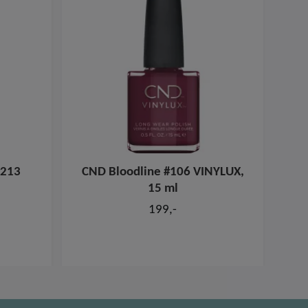
#213
CND Bloodline #106 VINYLUX,
CND
15 ml
199,-