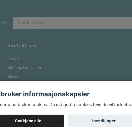
rev
Kontakt oss
Kontakt
Vilkår og betingelser
Blogg
Om kjøp og returer
 bruker informasjonskapsler
Personvernerklæring
shop.no bruker cookies. Du må godta cookies hvis du vil fortsette
Godkjenn alle
Innstillinger