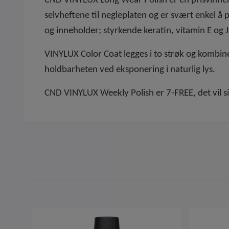
CND VINYLUX Long Wear Polish er en prisvinnen
selvheftene til negleplaten og er svært enkel
og inneholder; styrkende keratin, vitamin E og J
VINYLUX Color Coat legges i to strøk og kombi
holdbarheten ved eksponering i naturlig lys.
CND VINYLUX Weekly Polish er 7-FREE, det vil si