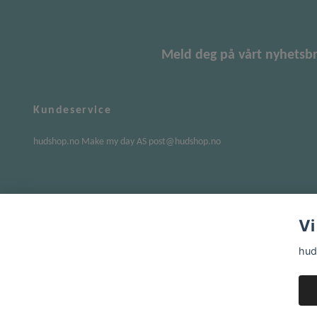
Meld deg på vårt nyhetsb
Kundeservice
hudshop.no Make my day AS
post@hudshop.no
Vi
hud
© 2026 hudshop.no