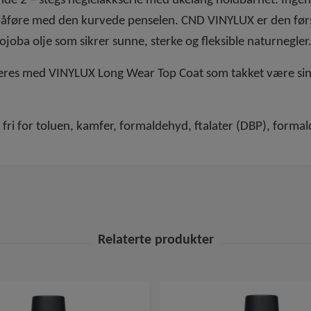
de 2 – stegs neglelakkserie med ukelang holdbarhet. Ingen
 å påføre med den kurvede penselen. CND VINYLUX er den fø
ojoba olje som sikrer sunne, sterke og fleksible naturnegler
neres med VINYLUX Long Wear Top Coat som takket være sin
 fri for toluen, kamfer, formaldehyd, ftalater (DBP), forma