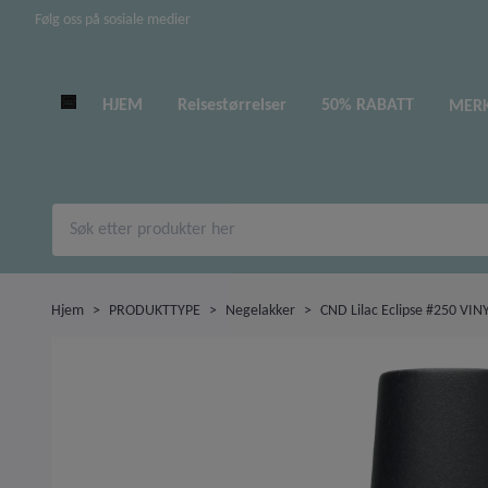
Følg oss på sosiale medier
HJEM
Reisestørrelser
50% RABATT
MER
Hjem
PRODUKTTYPE
Negelakker
CND Lilac Eclipse #250 VIN