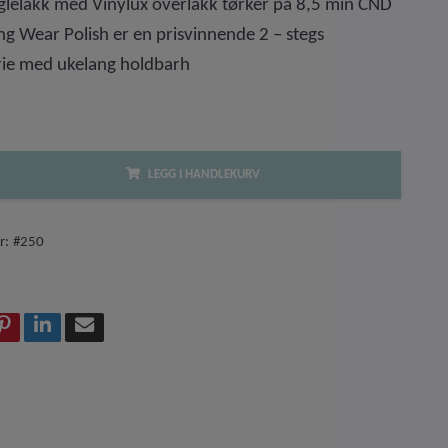
lelakk med Vinylux overlakk tørker på 8,5 min CND
g Wear Polish er en prisvinnende 2 – stegs
rie med ukelang holdbarh
LEGG I HANDLEKURV
r:
#250