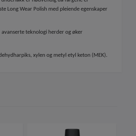
 underlakk er nødvendig da fargene er
rste Long Wear Polish med pleiende egenskaper
.
 avanserte teknologi herder og øker
ldehydharpiks, xylen og metyl etyl keton (MEK).