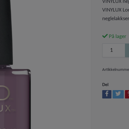
VINYLUX neg
VINYLUX Lon
neglelakkse
På lager
Artikkelnumme
Del