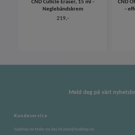
CND Cuticle Eraser, 15 ml -
CND Of
Neglebåndskrem
- ef
219,-
Meld deg på vårt nyhetsb
Kundeservice
hudshop.no Make my day AS
post@hudshop.no