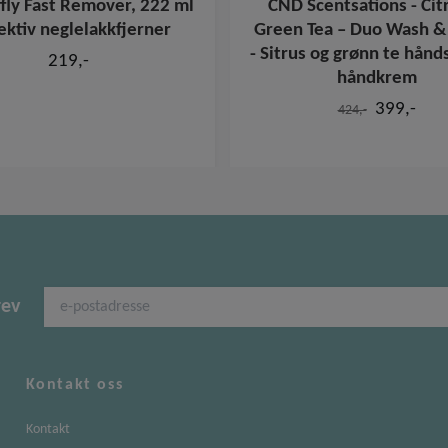
fly Fast Remover, 222 ml
CND Scentsations - Cit
fektiv neglelakkfjerner
Green Tea – Duo Wash &
- Sitrus og grønn te hånd
219,-
håndkrem
399,-
424,-
rev
Kontakt oss
Kontakt