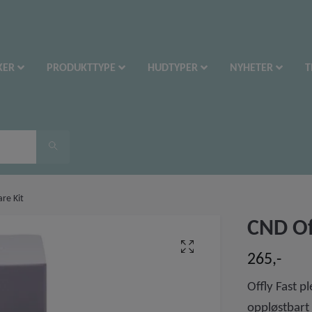
KER
PRODUKTTYPE
HUDTYPER
NYHETER
T
re Kit
CND Of
265,-
Offly Fast pl
oppløstbart