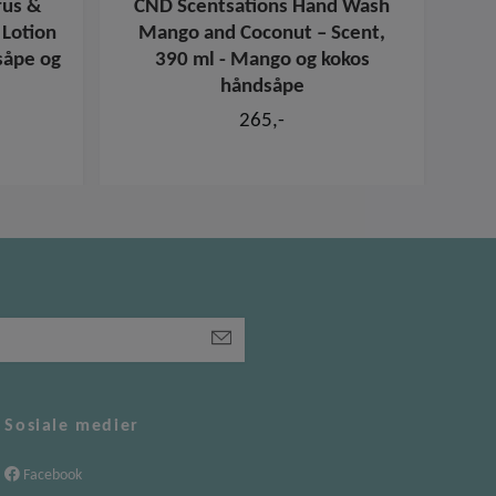
rus &
CND Scentsations Hand Wash
CND
 Lotion
Mango and Coconut – Scent,
– S
såpe og
390 ml - Mango og kokos
håndsåpe
265,-
Sosiale medier
Facebook