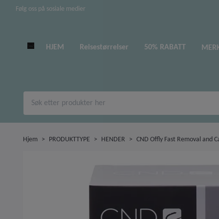
Følg oss på sosiale medier
HJEM
Reisestørrelser
50% RABATT
MER
Hjem
PRODUKTTYPE
HENDER
CND Offly Fast Removal and Ca